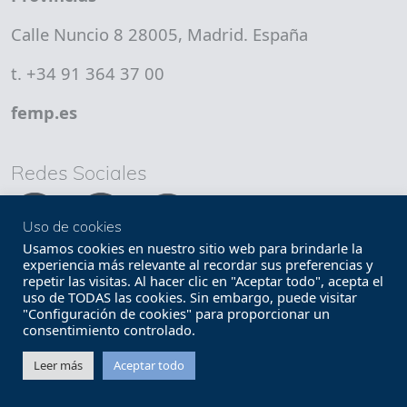
Calle Nuncio 8 28005, Madrid. España
t. +34 91 364 37 00
femp.es
Redes Sociales
Uso de cookies
Usamos cookies en nuestro sitio web para brindarle la
experiencia más relevante al recordar sus preferencias y
repetir las visitas. Al hacer clic en "Aceptar todo", acepta el
uso de TODAS las cookies. Sin embargo, puede visitar
Copyright FEMP
Accesibilidad
"Configuración de cookies" para proporcionar un
consentimiento controlado.
Términos legales
Política de privacidad
Leer más
Aceptar todo
Términos y condiciones de uso
Mapa web