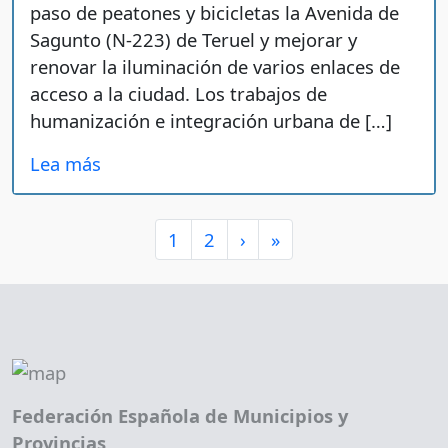
paso de peatones y bicicletas la Avenida de
Sagunto (N-223) de Teruel y mejorar y
renovar la iluminación de varios enlaces de
acceso a la ciudad. Los trabajos de
humanización e integración urbana de […]
Lea más
Page navigation
Page
Page
1
2
›
»
Federación Española de Municipios y
Provincias