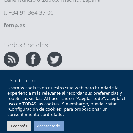
t. +34 91 364 37 00
femp.es
Redes Sociales
Uso de cookies
Copyright FEMP
Accesibilidad
Usamos cookies en nuestro sitio web para brindarle la
experiencia más relevante al recordar sus preferencias y
repetir las visitas. Al hacer clic en "Aceptar todo", acepta el
Términos legales
Política de privacidad
uso de TODAS las cookies. Sin embargo, puede visitar
"Configuración de cookies" para proporcionar un
Términos y condiciones de uso
Mapa web
consentimiento controlado.
Contacto
Leer más
Aceptar todo