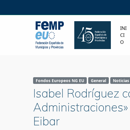
INI
CI
O
Fondos Europeos NG EU
General
Noticias
Isabel Rodríguez ca
Administraciones» l
Eibar