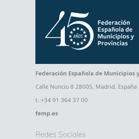
Federación Española de Municipios y
Calle Nuncio 8 28005, Madrid. España
t. +34 91 364 37 00
femp.es
Redes Sociales