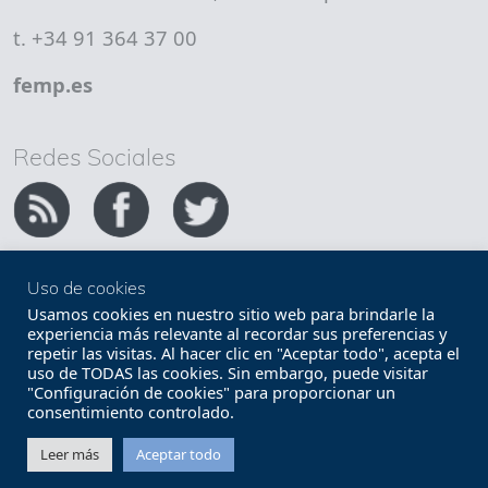
t. +34 91 364 37 00
femp.es
Redes Sociales
Uso de cookies
Copyright FEMP
Accesibilidad
Usamos cookies en nuestro sitio web para brindarle la
experiencia más relevante al recordar sus preferencias y
repetir las visitas. Al hacer clic en "Aceptar todo", acepta el
Términos legales
Política de privacidad
uso de TODAS las cookies. Sin embargo, puede visitar
"Configuración de cookies" para proporcionar un
Términos y condiciones de uso
Mapa web
consentimiento controlado.
Contacto
Leer más
Aceptar todo