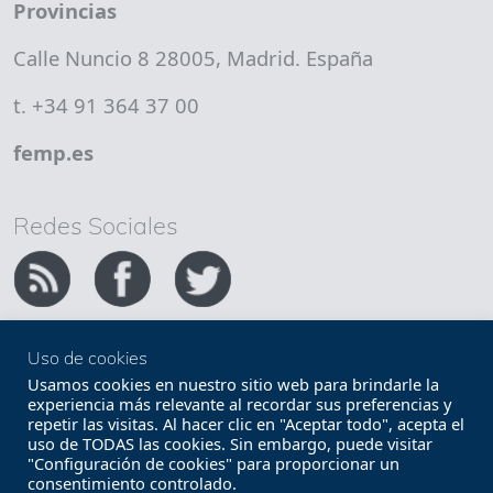
Provincias
Calle Nuncio 8 28005, Madrid. España
t. +34 91 364 37 00
femp.es
Redes Sociales
Uso de cookies
Copyright FEMP
Accesibilidad
Usamos cookies en nuestro sitio web para brindarle la
experiencia más relevante al recordar sus preferencias y
repetir las visitas. Al hacer clic en "Aceptar todo", acepta el
Términos legales
Política de privacidad
uso de TODAS las cookies. Sin embargo, puede visitar
"Configuración de cookies" para proporcionar un
Términos y condiciones de uso
Mapa web
consentimiento controlado.