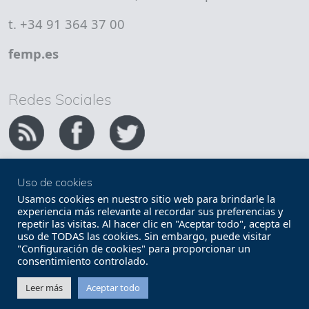
t. +34 91 364 37 00
femp.es
Redes Sociales
Uso de cookies
Copyright FEMP
Accesibilidad
Usamos cookies en nuestro sitio web para brindarle la
experiencia más relevante al recordar sus preferencias y
repetir las visitas. Al hacer clic en "Aceptar todo", acepta el
Términos legales
Política de privacidad
uso de TODAS las cookies. Sin embargo, puede visitar
"Configuración de cookies" para proporcionar un
Términos y condiciones de uso
Mapa web
consentimiento controlado.
Contacto
Leer más
Aceptar todo