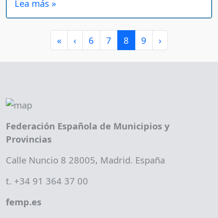
Lea más »
Page navigation
Page
Page
Current Page
Page
«
‹
6
7
8
9
›
Federación Española de Municipios y
Provincias
Calle Nuncio 8 28005, Madrid. España
t. +34 91 364 37 00
femp.es