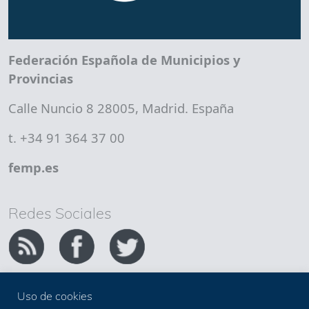
Federación Española de Municipios y
Provincias
Calle Nuncio 8 28005, Madrid. España
t. +34 91 364 37 00
femp.es
Redes Sociales
Uso de cookies