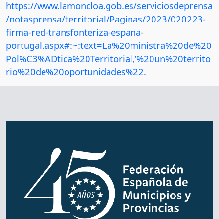
https://www.lamoncloa.gob.es/serviciosdeprensa
/notasprensa/territorial/Paginas/2023/020223-
firma-red-transfonteriza-espana-
portugal.aspx#:~:text=La%20ministra%20de%20
Pol%C3%ADtica%20Territorial,’%20un%20territo
rio%20de%20oportunidades%22.