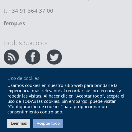
t. +34 91 364 37 00
femp.es
Redes Sociales
Uso de cookies
Copyright FEMP
Accesibilidad
Usamos cookies en nuestro sitio web para brindarle la
experiencia más relevante al recordar sus preferencias y
repetir las visitas. Al hacer clic en "Aceptar todo", acepta el
Términos legales
Política de privacidad
uso de TODAS las cookies. Sin embargo, puede visitar
"Configuración de cookies" para proporcionar un
Términos y condiciones de uso
Mapa web
consentimiento controlado.
Contacto
Leer más
Aceptar todo