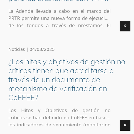
La Adenda llevada a cabo en el marco del
PRTR permite una nueva forma de ejecución
»
de los fondos a través de préstamos. El
siguiente enlace aporta información para
recoger, en la plataforma CoFFEE, las
distintas tipologías de actuaciones previstas.
Noticias | 04/03/2025
https://soportesgffee.zendesk.com/hc/es/art
¿Los hitos y objetivos de gestión no
icles/33937005220625–Cu%C3%A1les-son-las-
nuevas-actuaciones-creadas-en-CoFFEE-
críticos tienen que acreditarse a
para-los-pr%C3%A9stamos-del-PRTR
través de un documento de
mecanismo de verificación en
CoFFEE?
Los Hitos y Objetivos de gestión no
críticos se han definido en CoFFEE en base a
»
los indicadores de seguimiento (monitoring
steps o monitoring indicators) del Anexo II