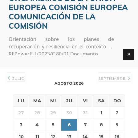
EUROPEA COMISIÓN EUROPEA
COMUNICACIÓN DE LA
COMISIÓN
Orientación sobre los planes de
recuperación y resiliencia en el contexto de
»
REPowerEU (2023/C 80/01 Documento
JULIO
SEPTIEMBRE
AGOSTO 2026
LU
MA
MI
JU
VI
SA
DO
27
28
29
30
31
1
2
3
4
5
6
7
8
9
10
11
12
13
14
15
16