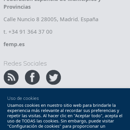
Provincias
Calle Nuncio 8 28005, Madrid. España
t. +34 91 364 37 00
femp.es
Redes Sociales
Uso de cookies
Copyright FEMP
Accesibilidad
Usamos cookies en nuestro sitio web para brindarle la
experiencia más relevante al recordar sus preferencias y
repetir las visitas. Al hacer clic en "Aceptar todo", acepta el
Términos legales
Política de privacidad
uso de TODAS las cookies. Sin embargo, puede visitar
"Configuración de cookies" para proporcionar un