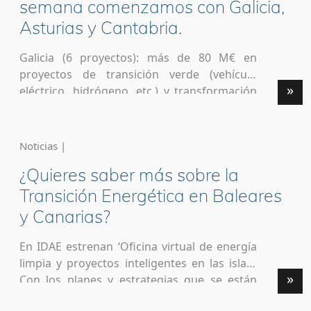
semana comenzamos con Galicia,
Asturias y Cantabria.
Galicia (6 proyectos): más de 80 M€ en
proyectos de transición verde (vehículo
»
eléctrico, hidrógeno, etc.) y transformación
digital (banda ancha, etc.) Asturias (3
proyectos): más de 20 M€ en proyectos de
transición verde (hidrógeno, etc.) y
Noticias |
transformación digital. Cantabria (1
¿Quieres saber más sobre la
proyecto): más de 3 M€ en un proyecto de
transición verde.
Transición Energética en Baleares
https://www.linkedin.com/posts/javierrobled
y Canarias?
o7_nextgenerationeu-innovation-
pureinnovation-activity-
En IDAE estrenan ‘Oficina virtual de energía
7048583636417163264-0lLQ/?
limpia y proyectos inteligentes en las islas’.
utm_source=share&utm_medium=member_
»
Con los planes y estrategias que se están
android
llevando a cabo en estos territorios