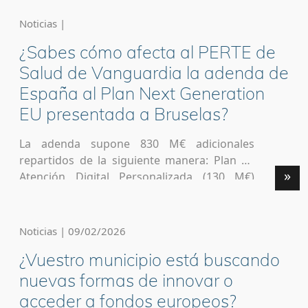
determinados por sus especiales
características propias. Y si tienes dudas o
Noticias |
necesitas más información, escribe a
¿Sabes cómo afecta al PERTE de
oficinaislas@idae.es.
https://www.idae.es/oficina-tecnica-de-
Salud de Vanguardia la adenda de
energia-limpia-y-proyectos-inteligentes-en-
España al Plan Next Generation
las-islas
EU presentada a Bruselas?
La adenda supone 830 M€ adicionales
repartidos de la siguiente manera: Plan de
»
Atención Digital Personalizada (130 M€)
Servicios Genómicos (50 M€) Asistencia
sanitaria enfermedades raras y ELA (50 M€)
Investigación clínica (45 M€) Capacidades
Noticias | 09/02/2026
industriales a través de IPCEI (150 M€) Nueva
¿Vuestro municipio está buscando
línea de financiación a empresas de salud
(298 M€) Otros Este será […]
nuevas formas de innovar o
acceder a fondos europeos?