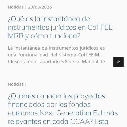
huella ecológica fomentando acciones como
Noticias | 23/03/2026
el reciclaje y la reutilización de los productos.
¿Qué es la instantánea de
Dicho en otras palabras. La economía
circular es […]
instrumentos jurídicos en CoFFEE-
MRR y cómo funciona?
La instantánea de instrumentos jurídicos es
una funcionalidad del sistema CoFFEE-MRR
»
(descrita en el apartado 5.8 de su Manual de
Usuario) que permite certificar qué
instrumentos jurídicos han contribuido al
cumplimiento de un hito u objetivo del Plan,
Noticias |
ya sea un Hito de Gestión Crítico (HGC) o un
¿Quieres conocer los proyectos
Hito Auxiliar de Definición (HAD). Su finalidad
[…]
financiados por los fondos
europeos Next Generation EU más
relevantes en cada CCAA? Esta