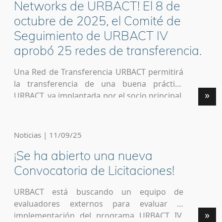
Networks de URBACT! El 8 de
octubre de 2025, el Comité de
Seguimiento de URBACT IV
aprobó 25 redes de transferencia.
Una Red de Transferencia URBACT permitirá
la transferencia de una buena práctica
»
URBACT, ya implantada por el socio principal,
a las demás ciudades de la asociación. Los
temas de las buenas prácticas de URBACT
que se transferirán varían desde la acción
Noticias | 11/09/25
climática, la igualdad de género, la movilidad
¡Se ha abierto una nueva
y la contratación pública hasta el desarrollo
[…]
Convocatoria de Licitaciones!
URBACT está buscando un equipo de
evaluadores externos para evaluar la
»
implementación del programa URBACT IV.