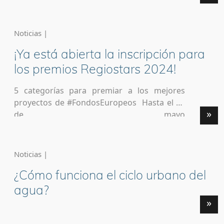
https://www.linkedin.com/posts/urbact_a-
new-call-for-tenders-is-open-now-activity-
7365654252557324288-TsVA?
Noticias |
utm_source=share&utm_medium=member_i
¡Ya está abierta la inscripción para
os&rcm=ACoAABcloKABAAR90bFs0dMnK0V6
_MDgCLH83iI
los premios Regiostars 2024!
5 categorías para premiar a los mejores
proyectos de #FondosEuropeos Hasta el 31
»
de mayo
https://www.linkedin.com/posts/fondos-
europeos-espa%C3%B1a_welcome-to-the-
2023-competition-platform-activity-
Noticias |
7166732694045802496-a3id?
¿Cómo funciona el ciclo urbano del
utm_source=share&utm_medium=member_
desktop
agua?
»