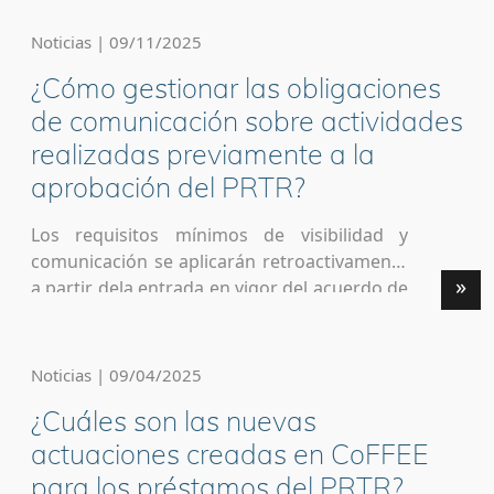
Noticias | 09/11/2025
¿Cómo gestionar las obligaciones
de comunicación sobre actividades
realizadas previamente a la
aprobación del PRTR?
Los requisitos mínimos de visibilidad y
comunicación se aplicarán retroactivamente
»
a partir dela entrada en vigor del acuerdo de
financiación. En este caso recomendamos
utilizar los instrumentos ordinarios para
realizar modificacionesdonde quede
Noticias | 09/04/2025
constancia de las obligaciones de visibilidad.
¿Cuáles son las nuevas
Se puede recurrir a las adendas,
lascorrecciones de errores y otros
actuaciones creadas en CoFFEE
instrumentos análogos en el marco de […]
para los préstamos del PRTR?