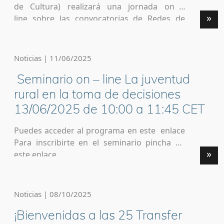
de Cultura) realizará una jornada on –
»
line sobre las convocatorias de Redes de
Ciudades y Compromiso y Participación
Ciudadana del Programa Ciudadanos,
Igualdad, Derechos y Valores (CERV)de la
Noticias | 11/06/2025
Comisión Europea, el próximo jueves 23 de
Seminario on – line La juventud
enero. La jornada lleva por
título “Cooperación entre municipios y
rural en la toma de decisiones
participación ciudadana” y, además de
13/06/2025 de 10:00 a 11:45 CET
explicar las convocatorias, prioridades,
requisitos, etc., contaremos con dos casos
Puedes acceder al programa en este enlace
[…]
Para inscribirte en el seminario pincha en
»
este enlace
Noticias | 08/10/2025
¡Bienvenidas a las 25 Transfer