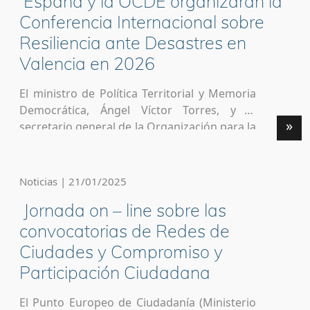
España y la OCDE organizarán la
Medio Ambiente (CINEA) celebrará los
próximos días 13, […]
Conferencia Internacional sobre
Resiliencia ante Desastres en
Valencia en 2026
El ministro de Política Territorial y Memoria
Democrática, Ángel Víctor Torres, y el
»
secretario general de la Organización para la
Cooperación y el Desarrollo Económicos
(OCDE), Mathias Cormann, han mantenido
una reunión de trabajo en Madrid para
Noticias | 21/01/2025
avanzar en los planes del proyecto «De la
Jornada on – line sobre las
crisis a la recuperación: fortalecimiento de la
resiliencia regional ante […]
convocatorias de Redes de
Ciudades y Compromiso y
Participación Ciudadana
El Punto Europeo de Ciudadanía (Ministerio