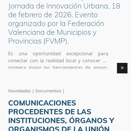
Jornada de Innovación Urbana, 18
de febrero de 2026. Evento
organizado por la Federación
Valenciana de Municipios y
Provincias (FVMP).
Es una oportunidad excepcional para
conectar con la realidad local y conocer de
»
primera mano las herramientas de apoyo,
cooperación y financiación que URBACT y
la Iniciativa Urbana Europea (EUI) ponen a
vuestra disposición. ¿Qué vamos a tratar?
Novedades | Documentos |
Estaremos presentes durante toda la
COMUNICACIONES
mañana, y os recomendamos especialmente
la franja de 10:30 a 11:30, donde
PROCEDENTES DE LAS
explicaremos: Las nuevas convocatorias y
INSTITUCIONES, ÓRGANOS Y
oportunidades de […]
ORGANISMOS DE LA UNIÓN