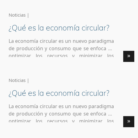
del OA (Operational Arrangements). Estos
indicadores, por indicación de la Comisión
Noticias |
Europea, ya no son de obligado seguimiento.
¿Qué es la economía circular?
No hay documentación obligatoria que
registrar en CoFFEE respecto de los Hitos y
La economía circular es un nuevo paradigma
Objetivos […]
de producción y consumo que se enfoca en
»
optimizar los recursos y minimizar los
residuos generados. Se trata de un modelo
económico sostenible que busca reducir la
huella ecológica fomentando acciones como
Noticias |
el reciclaje y la reutilización de los productos.
¿Qué es la economía circular?
Dicho en otras palabras. La economía
circular es un modelo centrado en […]
La economía circular es un nuevo paradigma
de producción y consumo que se enfoca en
»
optimizar los recursos y minimizar los
residuos generados. Se trata de un modelo
económico sostenible que busca reducir la