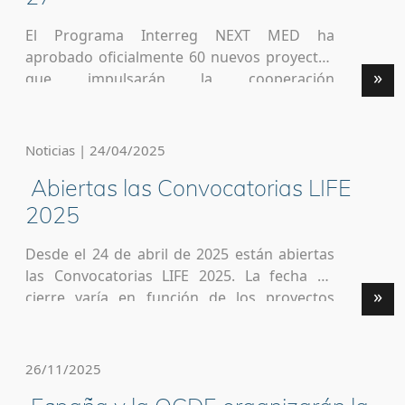
El Programa Interreg NEXT MED ha
aprobado oficialmente 60 nuevos proyectos
»
que impulsarán la cooperación
mediterránea y abordarán retos regionales
transcendentales, los cuales se centran en la
adaptación al clima, la economía circular, la
Noticias | 24/04/2025
gestión de los recursos naturales, el
Abiertas las Convocatorias LIFE
crecimiento económico sostenible, la
innovación, la salud, la gobernanza y el
2025
desarrollo de competencias. Para […]
Desde el 24 de abril de 2025 están abiertas
las Convocatorias LIFE 2025. La fecha de
»
cierre varía en función de los proyectos
subvencionables (desde septiembre de 2025
a marzo de 2026) Con motivo de la apertura
de estas convocatorias, la Agencia Ejecutiva
26/11/2025
Europea para el Clima, Infraestructuras y