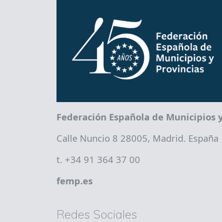
Federación Española de Municipios y
Calle Nuncio 8 28005, Madrid. España
t. +34 91 364 37 00
femp.es
Redes Sociales