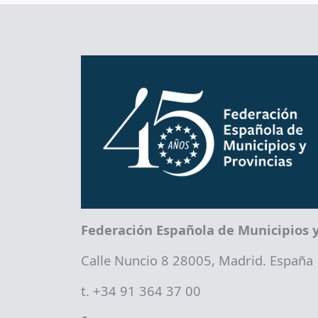
Federación Española de Municipios y
Calle Nuncio 8 28005, Madrid. España
t. +34 91 364 37 00