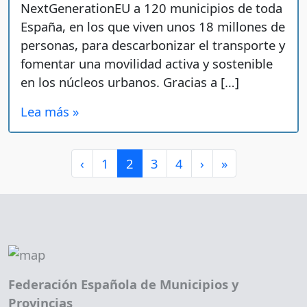
NextGenerationEU a 120 municipios de toda
España, en los que viven unos 18 millones de
personas, para descarbonizar el transporte y
fomentar una movilidad activa y sostenible
en los núcleos urbanos. Gracias a […]
Lea más »
Page navigation
Page
Current Page
Page
Page
‹
1
2
3
4
›
»
Federación Española de Municipios y
Provincias