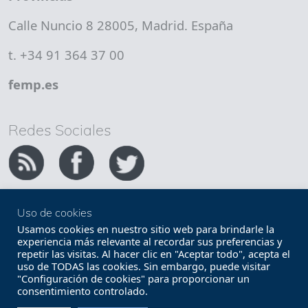
Calle Nuncio 8 28005, Madrid. España
t. +34 91 364 37 00
femp.es
Redes Sociales
Uso de cookies
Copyright FEMP
Accesibilidad
Usamos cookies en nuestro sitio web para brindarle la
experiencia más relevante al recordar sus preferencias y
repetir las visitas. Al hacer clic en "Aceptar todo", acepta el
Términos legales
Política de privacidad
uso de TODAS las cookies. Sin embargo, puede visitar
"Configuración de cookies" para proporcionar un
Términos y condiciones de uso
Mapa web
consentimiento controlado.