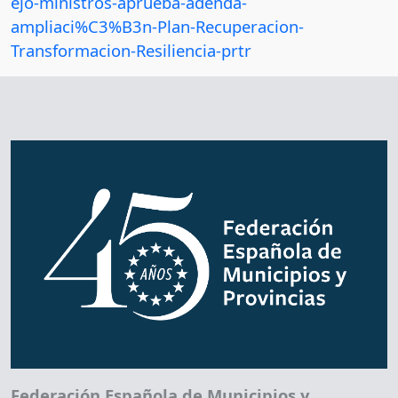
ejo-ministros-aprueba-adenda-
ampliaci%C3%B3n-Plan-Recuperacion-
Transformacion-Resiliencia-prtr
Federación Española de Municipios y