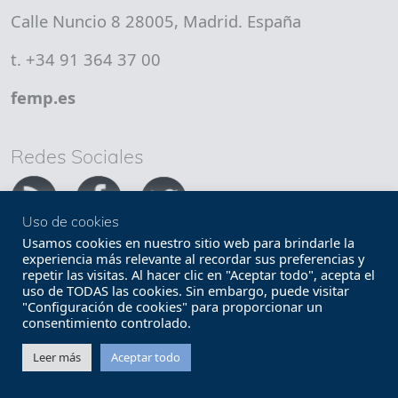
Calle Nuncio 8 28005, Madrid. España
t. +34 91 364 37 00
femp.es
Redes Sociales
Uso de cookies
Usamos cookies en nuestro sitio web para brindarle la
experiencia más relevante al recordar sus preferencias y
repetir las visitas. Al hacer clic en "Aceptar todo", acepta el
Copyright FEMP
Accesibilidad
uso de TODAS las cookies. Sin embargo, puede visitar
"Configuración de cookies" para proporcionar un
Términos legales
Política de privacidad
consentimiento controlado.
Leer más
Aceptar todo
Términos y condiciones de uso
Mapa web