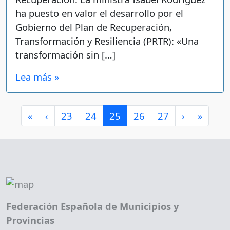
ha puesto en valor el desarrollo por el
Gobierno del Plan de Recuperación,
Transformación y Resiliencia (PRTR): «Una
transformación sin […]
Lea más »
Page navigation
Page
Page
Current Page
Page
Page
«
‹
23
24
25
26
27
›
»
Federación Española de Municipios y
Provincias