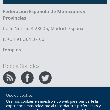
Federación Española de Municipios y
Provincias
Calle Nuncio 8 28005, Madrid. España
t. +34 91 364 37 00
femp.es
Redes Sociales
Uso de cookies
Copyright FEMP
Accesibilidad
Usamos cookies en nuestro sitio web para brindarle la
experiencia más relevante al recordar sus preferencias y