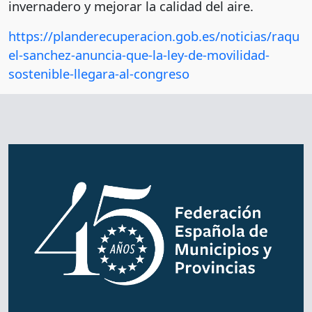
invernadero y mejorar la calidad del aire.
https://planderecuperacion.gob.es/noticias/raqu
el-sanchez-anuncia-que-la-ley-de-movilidad-
sostenible-llegara-al-congreso