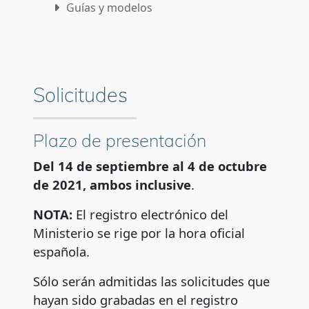
Guías y modelos
Subsanación
Desistimiento
Solicitudes
Preguntas frecuentes
Contactos para la resolución de dudas
Plazo de presentación
Del 14 de septiembre al 4 de octubre
de 2021, ambos inclusive
.
NOTA:
El registro electrónico del
Ministerio se rige por la hora oficial
española.
Sólo serán admitidas las solicitudes que
hayan sido grabadas en el registro