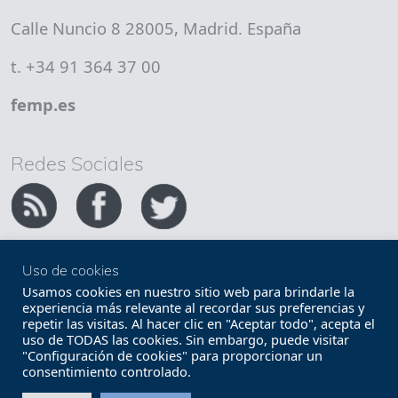
Calle Nuncio 8 28005, Madrid. España
t. +34 91 364 37 00
femp.es
Redes Sociales
Uso de cookies
Copyright FEMP
Accesibilidad
Usamos cookies en nuestro sitio web para brindarle la
experiencia más relevante al recordar sus preferencias y
repetir las visitas. Al hacer clic en "Aceptar todo", acepta el
Términos legales
Política de privacidad
uso de TODAS las cookies. Sin embargo, puede visitar
"Configuración de cookies" para proporcionar un
Términos y condiciones de uso
Mapa web
consentimiento controlado.