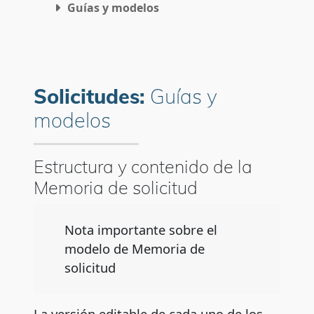
Guías y modelos
Subsanación
Desistimiento
Solicitudes:
Guías y
Preguntas frecuentes
modelos
Contactos para la resolución de dudas
Estructura y contenido de la
Memoria de solicitud
Nota importante sobre el
modelo de Memoria de
solicitud
La versión editable de cada uno de los