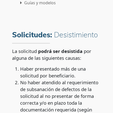
Guías y modelos
Subsanación
Desistimiento
Solicitudes:
Desistimiento
Preguntas frecuentes
Contactos para la resolución de dudas
La solicitud
podrá ser desistida
por
alguna de las siguientes causas:
Haber presentado más de una
solicitud por beneficiario.
No haber atendido al requerimiento
de subsanación de defectos de la
solicitud al no presentar de forma
correcta y/o en plazo toda la
documentación requerida (según