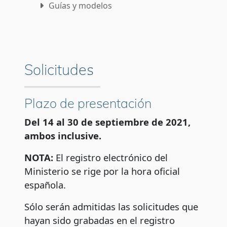
Guías y modelos
Subsanación
Desistimiento
Solicitudes
Preguntas frecuentes
Contactos para la resolución de dudas
Plazo de presentación
Del 14 al 30 de septiembre de 2021,
ambos inclusive.
NOTA:
El registro electrónico del
Ministerio se rige por la hora oficial
española.
Sólo serán admitidas las solicitudes que
hayan sido grabadas en el registro