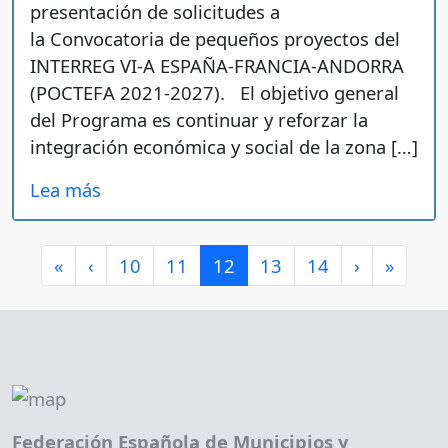
presentación de solicitudes a
la Convocatoria de pequeños proyectos del
INTERREG VI-A ESPAÑA-FRANCIA-ANDORRA
(POCTEFA 2021-2027). El objetivo general
del Programa es continuar y reforzar la
integración económica y social de la zona […]
Lea más
Page navigation
Page
Page
Current Page
Page
Page
«
‹
10
11
12
13
14
›
»
Federación Española de Municipios y