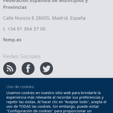
Federación Española de Municipios y
Provincias
Calle Nuncio 8 28005, Madrid. España
t. +34 91 364 37 00
femp.es
Redes Sociales
Uso de cookies
Copyright FEMP
Accesibilidad
Usamos cookies en nuestro sitio web para brindarle la
experiencia más relevante al recordar sus preferencias y
repetir las visitas. Al hacer clic en "Aceptar todo", acepta el
Términos legales
Política de privacidad
uso de TODAS las cookies. Sin embargo, puede visitar
"Configuración de cookies" para proporcionar un