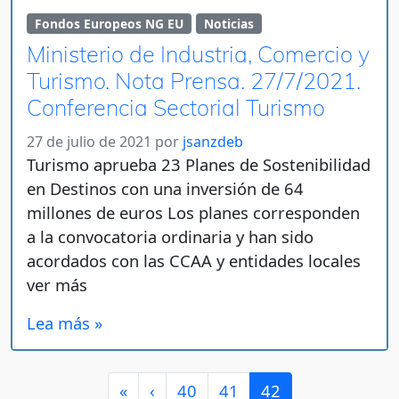
Fondos Europeos NG EU
Noticias
Ministerio de Industria, Comercio y
Turismo. Nota Prensa. 27/7/2021.
Conferencia Sectorial Turismo
27 de julio de 2021
por
jsanzdeb
Turismo aprueba 23 Planes de Sostenibilidad
en Destinos con una inversión de 64
millones de euros Los planes corresponden
a la convocatoria ordinaria y han sido
acordados con las CCAA y entidades locales
ver más
Lea más »
Page navigation
Page
Page
Current Page
«
‹
40
41
42