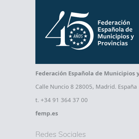
Federación Española de Municipios y
Calle Nuncio 8 28005, Madrid. España
t. +34 91 364 37 00
femp.es
Redes Sociales