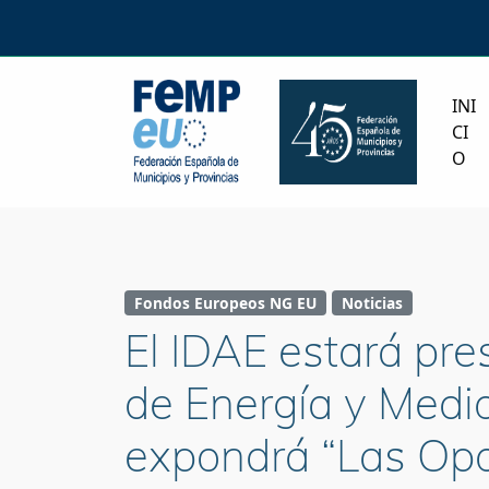
INI
CI
O
Fondos Europeos NG EU
Noticias
El IDAE estará pre
de Energía y Med
expondrá “Las Opo