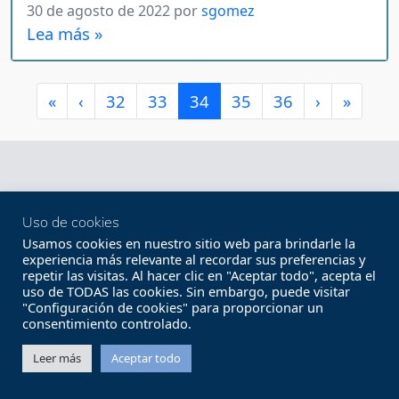
30 de agosto de 2022
por
sgomez
Lea más »
Page navigation
Page
Page
Current Page
Page
Page
«
‹
32
33
34
35
36
›
»
Uso de cookies
Usamos cookies en nuestro sitio web para brindarle la
Federación Española de Municipios y
experiencia más relevante al recordar sus preferencias y
repetir las visitas. Al hacer clic en "Aceptar todo", acepta el
Provincias
uso de TODAS las cookies. Sin embargo, puede visitar
"Configuración de cookies" para proporcionar un
Calle Nuncio 8 28005, Madrid. España
consentimiento controlado.
t. +34 91 364 37 00
Leer más
Aceptar todo
femp.es