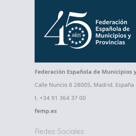
Federación Española de Municipios y
Calle Nuncio 8 28005, Madrid. España
t. +34 91 364 37 00
femp.es
Redes Sociales