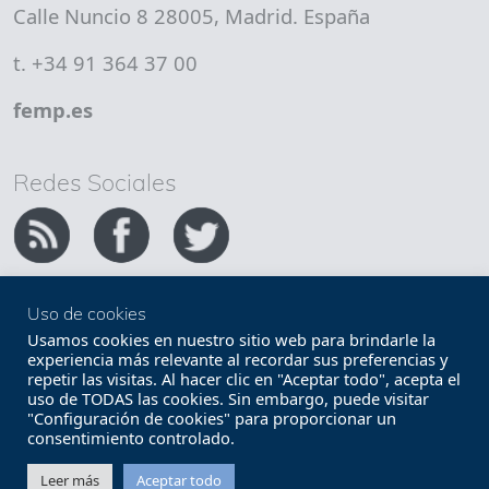
Calle Nuncio 8 28005, Madrid. España
t. +34 91 364 37 00
femp.es
Redes Sociales
Uso de cookies
Copyright FEMP
Accesibilidad
Usamos cookies en nuestro sitio web para brindarle la
experiencia más relevante al recordar sus preferencias y
repetir las visitas. Al hacer clic en "Aceptar todo", acepta el
Términos legales
Política de privacidad
uso de TODAS las cookies. Sin embargo, puede visitar
"Configuración de cookies" para proporcionar un
Términos y condiciones de uso
Mapa web
consentimiento controlado.
Contacto
Leer más
Aceptar todo