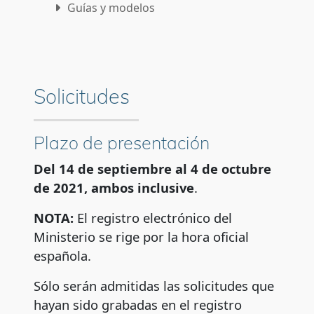
Guías y modelos
Subsanación
Desistimiento
Solicitudes
Preguntas frecuentes
Contactos para la resolución de dudas
Plazo de presentación
Del 14 de septiembre al 4 de octubre
de 2021, ambos inclusive
.
NOTA:
El registro electrónico del
Ministerio se rige por la hora oficial
española.
Sólo serán admitidas las solicitudes que
hayan sido grabadas en el registro