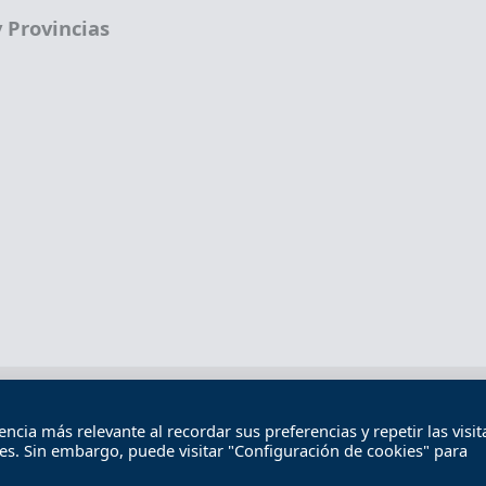
 Provincias
Términos legales
Política de privacidad
Término
cia más relevante al recordar sus preferencias y repetir las visita
Contacto
ies. Sin embargo, puede visitar "Configuración de cookies" para