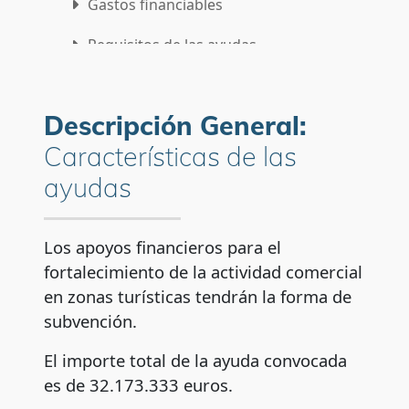
Gastos financiables
Requisitos de las ayudas
Normativa
Descripción General:
Solicitudes
Características de las
Preguntas frecuentes
ayudas
Contactos para la resolución de dudas
Los apoyos financieros para el
fortalecimiento de la actividad comercial
en zonas turísticas tendrán la forma de
subvención.
El importe total de la ayuda convocada
es de 32.173.333 euros.