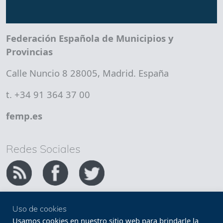
Federación Española de Municipios y
Provincias
Calle Nuncio 8 28005, Madrid. España
t. +34 91 364 37 00
femp.es
Redes Sociales
Uso de cookies
Copyright FEMP
Accesibilidad
Usamos cookies en nuestro sitio web para brindarle la