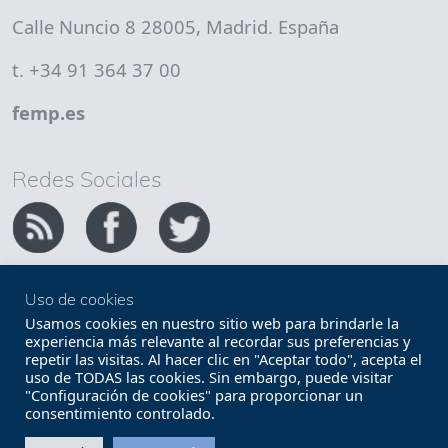
Calle Nuncio 8 28005, Madrid. España
t. +34 91 364 37 00
femp.es
Redes Sociales
Uso de cookies
Copyright FEMP
Accesibilidad
Usamos cookies en nuestro sitio web para brindarle la
experiencia más relevante al recordar sus preferencias y
repetir las visitas. Al hacer clic en "Aceptar todo", acepta el
Términos legales
Política de privacidad
uso de TODAS las cookies. Sin embargo, puede visitar
"Configuración de cookies" para proporcionar un
Términos y condiciones de uso
Mapa web
consentimiento controlado.