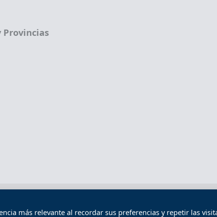
 Provincias
Términos legales
Política de privacidad
Término
cia más relevante al recordar sus preferencias y repetir las visita