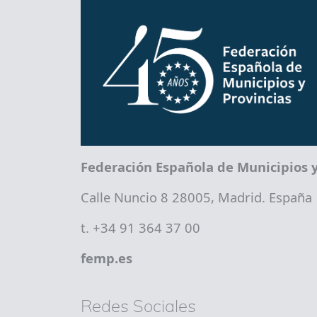
Federación Española de Municipios y
Calle Nuncio 8 28005, Madrid. España
t. +34 91 364 37 00
femp.es
Redes Sociales