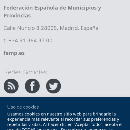
Federación Española de Municipios y
Provincias
Calle Nuncio 8 28005, Madrid. España
t. +34 91 364 37 00
femp.es
Redes Sociales
Uso de cookies
Copyright FEMP
Accesibilidad
Usamos cookies en nuestro sitio web para brindarle la
experiencia más relevante al recordar sus preferencias y
repetir las visitas. Al hacer clic en "Aceptar todo", acepta el
Términos legales
Política de privacidad
uso de TODAS las cookies. Sin embargo, puede visitar