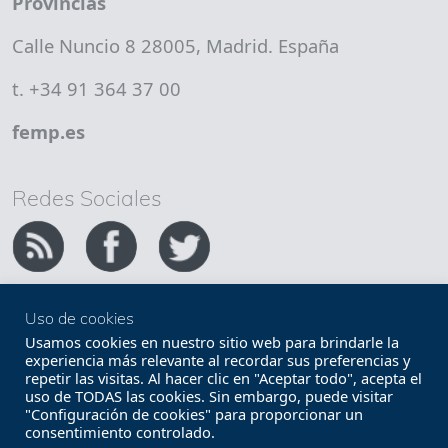
Provincias
Calle Nuncio 8 28005, Madrid. España
t. +34 91 364 37 00
femp.es
Redes Sociales
Uso de cookies
Copyright FEMP
Accesibilidad
Usamos cookies en nuestro sitio web para brindarle la
experiencia más relevante al recordar sus preferencias y
repetir las visitas. Al hacer clic en "Aceptar todo", acepta el
Términos legales
Política de privacidad
uso de TODAS las cookies. Sin embargo, puede visitar
"Configuración de cookies" para proporcionar un
Términos y condiciones de uso
Mapa web
consentimiento controlado.