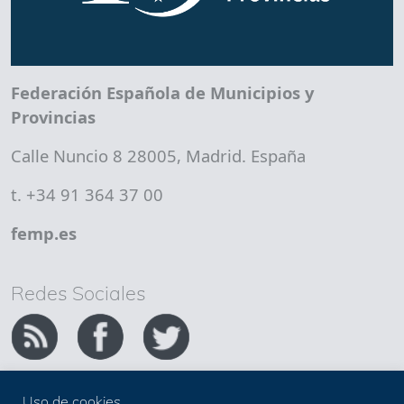
Federación Española de Municipios y
Provincias
Calle Nuncio 8 28005, Madrid. España
t. +34 91 364 37 00
femp.es
Redes Sociales
Uso de cookies