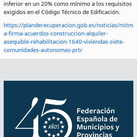
inferior en un 20% como mínimo a los requisitos
exigidos en el Código Técnico de Edificación.
https://planderecuperacion.gob.es/noticias/mitm
a-firma-acuerdos-construccion-alquiler-
asequible-rehabilitacion-1640-viviendas-siete-
comunidades-autonomas-prtr