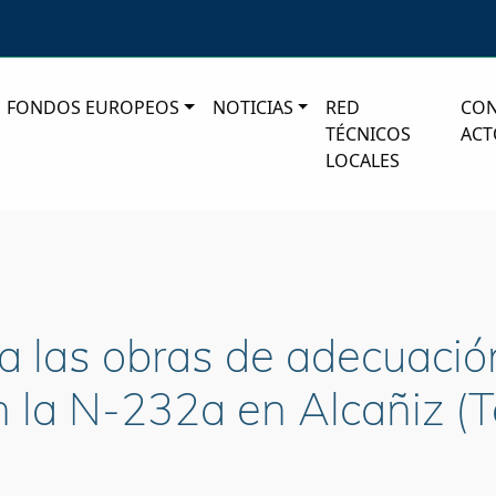
FONDOS EUROPEOS
NOTICIAS
RED
CO
TÉCNICOS
ACT
LOCALES
a las obras de adecuació
n la N-232a en Alcañiz (T