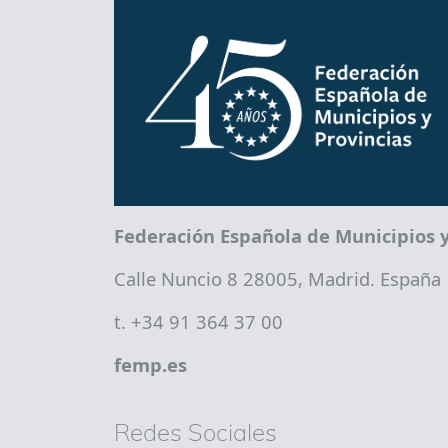
Federación Española de Municipios y
Calle Nuncio 8 28005, Madrid. España
t. +34 91 364 37 00
femp.es
Redes Sociales