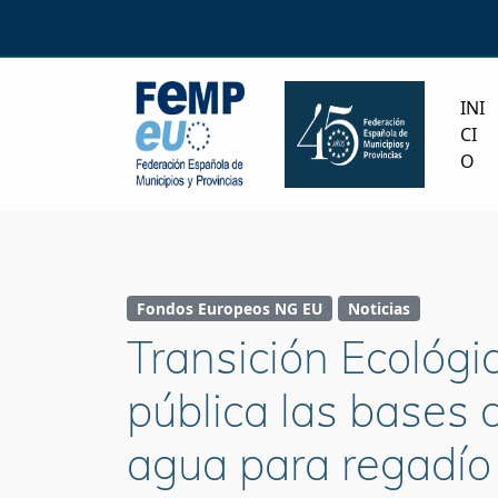
INI
CI
O
Fondos Europeos NG EU
Noticias
Transición Ecológi
pública las bases d
agua para regadío