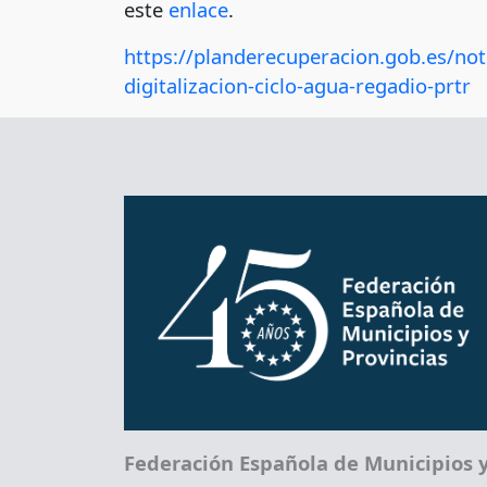
este
enlace
.
https://planderecuperacion.gob.es/noti
digitalizacion-ciclo-agua-regadio-prtr
Federación Española de Municipios y