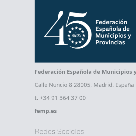
Federación Española de Municipios y
Calle Nuncio 8 28005, Madrid. España
t. +34 91 364 37 00
femp.es
Redes Sociales