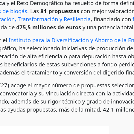
ica y el Reto Demográfico ha resuelto de forma defini
s de biogás
. Las
81 propuestas
con mejor valoración
ación, Transformación y Resiliencia
, financiado con
ada de
475,5 millones de euros
y una potencia total
r el
Instituto para la Diversificación y Ahorro de la E
gráfico, ha seleccionado iniciativas de producción d
eración de alta eficiencia o para depuración hasta 
s beneficiarios de estas subvenciones a fondo perdi
demás el tratamiento y conversión del digerido final
27) acoge el mayor número de propuestas seleccion
convocatoria y su vinculación directa con la actividad
do, además de su rigor técnico y grado de innovació
las ayudas propuestas, más de la mitad, 42,1 millone