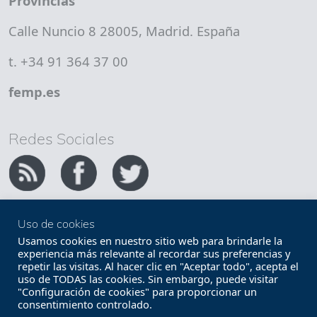
Provincias
Calle Nuncio 8 28005, Madrid. España
t. +34 91 364 37 00
femp.es
Redes Sociales
Uso de cookies
Copyright FEMP
Accesibilidad
Usamos cookies en nuestro sitio web para brindarle la
experiencia más relevante al recordar sus preferencias y
repetir las visitas. Al hacer clic en "Aceptar todo", acepta el
Términos legales
Política de privacidad
uso de TODAS las cookies. Sin embargo, puede visitar
"Configuración de cookies" para proporcionar un
Términos y condiciones de uso
Mapa web
consentimiento controlado.