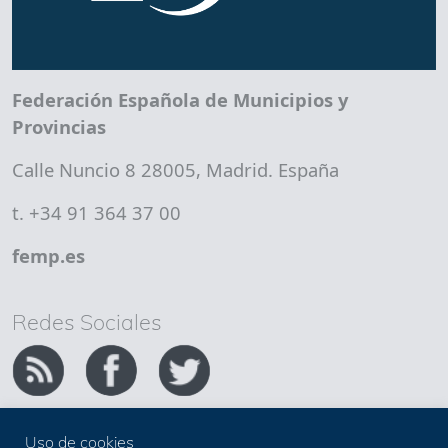
Federación Española de Municipios y
Provincias
Calle Nuncio 8 28005, Madrid. España
t. +34 91 364 37 00
femp.es
Redes Sociales
Uso de cookies