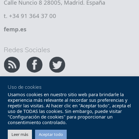
Calle Nuncio 8 28005, Madrid. España
t. +34 91 364 37 00
femp.es
Redes Sociales
Uso de cookies
Copyright FEMP
Accesibilidad
Usamos cookies en nuestro sitio web para brindarle la
experiencia más relevante al recordar sus preferencias y
repetir las visitas. Al hacer clic en "Aceptar todo", acepta el
Términos legales
Política de privacidad
uso de TODAS las cookies. Sin embargo, puede visitar
"Configuración de cookies" para proporcionar un
Términos y condiciones de uso
Mapa web
consentimiento controlado.
Contacto
Leer más
Aceptar todo