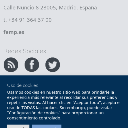
Calle Nuncio 8 28005, Madrid. España
t. +34 91 364 37 00
femp.es
Redes Sociales
Uso de cookies
Copyright FEMP
Accesibilidad
Usamos cookies en nuestro sitio web para brindarle la
experiencia más relevante al recordar sus preferencias y
repetir las visitas. Al hacer clic en "Aceptar todo", acepta el
Términos legales
Política de privacidad
uso de TODAS las cookies. Sin embargo, puede visitar
"Configuración de cookies" para proporcionar un
Términos y condiciones de uso
Mapa web
consentimiento controlado.