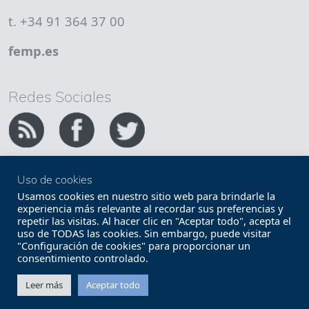
t. +34 91 364 37 00
femp.es
Redes Sociales
Uso de cookies
Copyright FEMP
Accesibilidad
Usamos cookies en nuestro sitio web para brindarle la
experiencia más relevante al recordar sus preferencias y
repetir las visitas. Al hacer clic en "Aceptar todo", acepta el
Términos legales
Política de privacidad
uso de TODAS las cookies. Sin embargo, puede visitar
"Configuración de cookies" para proporcionar un
Términos y condiciones de uso
Mapa web
consentimiento controlado.
Contacto
Leer más
Aceptar todo