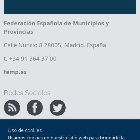
Federación Española de Municipios y
Provincias
Calle Nuncio 8 28005, Madrid. España
t. +34 91 364 37 00
femp.es
Redes Sociales
Uso de cookies
Copyright FEMP
Accesibilidad
Usamos cookies en nuestro sitio web para brindarle la