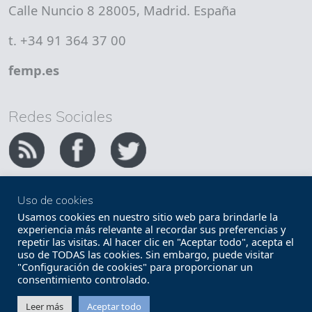
Calle Nuncio 8 28005, Madrid. España
t. +34 91 364 37 00
femp.es
Redes Sociales
Uso de cookies
Copyright FEMP
Accesibilidad
Usamos cookies en nuestro sitio web para brindarle la
experiencia más relevante al recordar sus preferencias y
repetir las visitas. Al hacer clic en "Aceptar todo", acepta el
Términos legales
Política de privacidad
uso de TODAS las cookies. Sin embargo, puede visitar
"Configuración de cookies" para proporcionar un
Términos y condiciones de uso
Mapa web
consentimiento controlado.
Contacto
Leer más
Aceptar todo