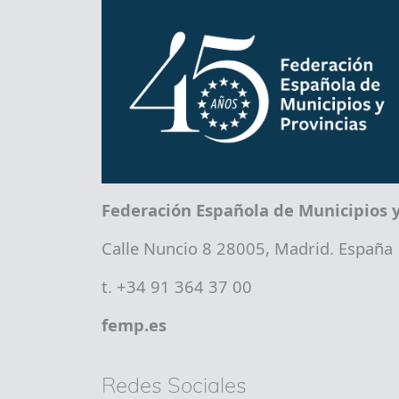
Federación Española de Municipios y
Calle Nuncio 8 28005, Madrid. España
t. +34 91 364 37 00
femp.es
Redes Sociales