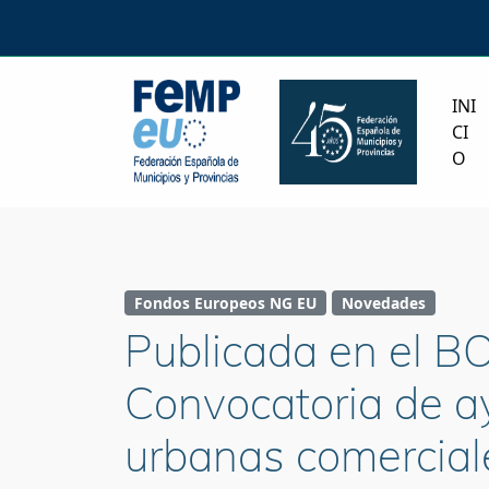
INI
CI
O
Fondos Europeos NG EU
Novedades
Publicada en el BOE
Convocatoria de a
urbanas comerciale